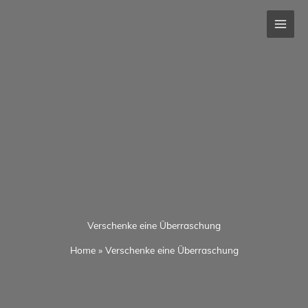
Zum
Inhalt
springen
Verschenke eine Überraschung
Home
»
Verschenke eine Überraschung